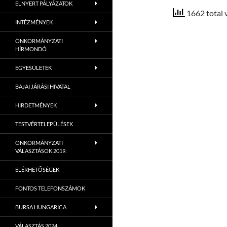
ELNYERT PÁLYÁZATOK
1662 total 
INTÉZMÉNYEK
ÖNKORMÁNYZATI
HÍRMONDÓ
EGYESÜLETEK
BAJAI JÁRÁSI HIVATAL
HIRDETMÉNYEK
TESTVÉRTELEPÜLÉSEK
ÖNKORMÁNYZATI
VÁLASZTÁSOK 2019.
ELÉRHETŐSÉGEK
FONTOS TELEFONSZÁMOK
BURSA HUNGARICA
VÁLASZTÁS 2024