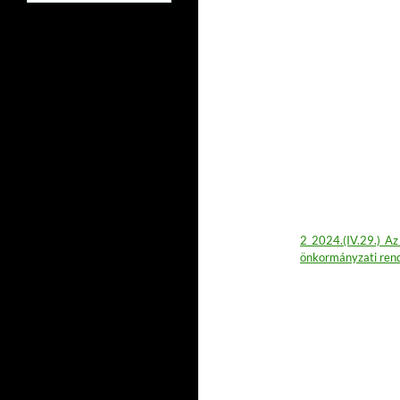
2_2024.(IV.29.)_Az 
önkormányzati rend