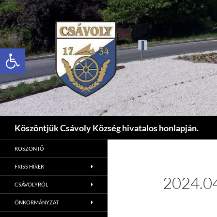
Eszköztár megnyitása
Keresés
Köszöntjük Csávoly Község hivatalos honlapján.
KÖSZÖNTŐ
FRISS HÍREK
2024.04
CSÁVOLYRÓL
ÖNKORMÁNYZAT