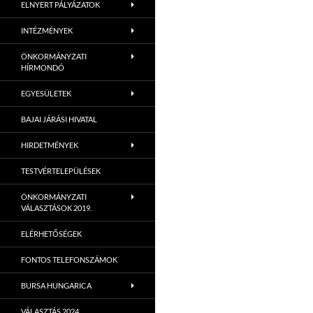
ELNYERT PÁLYÁZATOK
INTÉZMÉNYEK
ÖNKORMÁNYZATI
HÍRMONDÓ
EGYESÜLETEK
BAJAI JÁRÁSI HIVATAL
HIRDETMÉNYEK
TESTVÉRTELEPÜLÉSEK
ÖNKORMÁNYZATI
VÁLASZTÁSOK 2019.
ELÉRHETŐSÉGEK
FONTOS TELEFONSZÁMOK
BURSA HUNGARICA
VÁLASZTÁS 2024