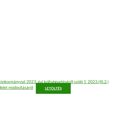
önkormányzat 2023. évi költségvetéséről szóló 1_2023.(III.2.)
elet módosításáról
LETÖLTÉS