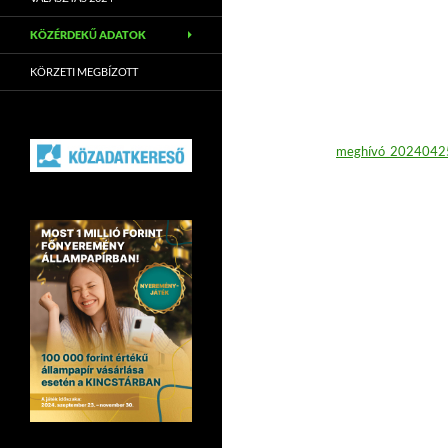
KÖZÉRDEKŰ ADATOK
KÖRZETI MEGBÍZOTT
meghívó_2024042