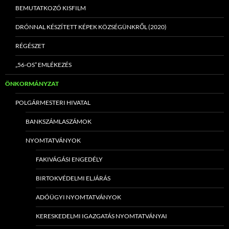
BEMUTATKOZÓ KISFILM
DRÓNNAL KÉSZÍTETT KÉPEK KÖZSÉGÜNKRŐL (2020)
RÉGÉSZET
„56-OS” EMLÉKEZÉS
ÖNKORMÁNYZAT
POLGÁRMESTERI HIVATAL
BANKSZÁMLASZÁMOK
NYOMTATVÁNYOK
FAKIVÁGÁSI ENGEDÉLY
BIRTOKVÉDELMI ELJÁRÁS
ADÓÜGYI NYOMTATVÁNYOK
KERESKEDELMI IGAZGATÁS NYOMTATVÁNYAI