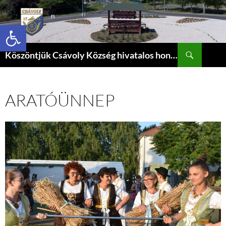
Eszköztár megnyitása
Keresés
Köszöntjük Csávoly Község hivatalos honlapján.
KILÉPÉS
A
TARTALOMBA
ARATÓÜNNEP