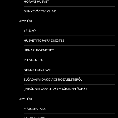
HORVÁT HÚSVÉT
BUNYEVÁC TÁNCHÁZ
2022. ÉVI
TÉLŰZŐ
HÚSVÉTI TOJÁSFA DÍSZÍTÉS
ÚRNAPI KÖRMENET
PLESAČNICA
NEMZETISÉGI NAP
ELŐADÁS VIDÁKOVICS RÓZA ÉLETÉRŐL
„KIRÁNDULÁS SENJ VÁROSÁBAN” ELŐADÁS
2021. ÉVI
MÁJUSFA TÁNC