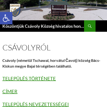
Eszköztár megnyitása
Keresés
Köszöntjük Csávoly Község hivatalos honlapján.
KILÉPÉS
A
TARTALOMBA
CSÁVOLYRÓL
Csávoly (németül Tschawal, horvátul Čavolj) község Bács-
Kiskun megye Bajai térségében található.
TELEPÜLÉS TÖRTÉNETE
CÍMER
TELEPÜLÉS NEVEZETESSÉGEI