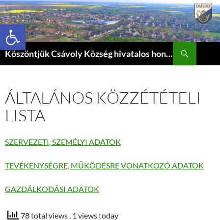
Eszköztár megnyitása
Keresés
Köszöntjük Csávoly Község hivatalos honlapján.
KILÉPÉS
A
TARTALOMBA
ÁLTALÁNOS KÖZZÉTÉTELI
LISTA
SZERVEZETI, SZEMÉLYI ADATOK
TEVÉKENYSÉGRE, MŰKÖDÉSRE VONATKOZÓ ADATOK
GAZDÁLKODÁSI ADATOK
78 total views
, 1 views today