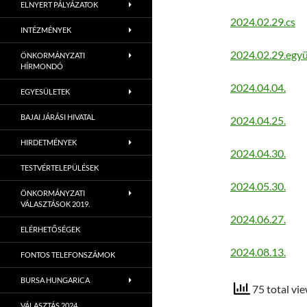
ELNYERT PÁLYÁZATOK
2024.02.29.cs
INTÉZMÉNYEK
2024.02.29.együ
ÖNKORMÁNYZATI
HÍRMONDÓ
2024.04.04.
EGYESÜLETEK
BAJAI JÁRÁSI HIVATAL
2024.04.25.
HIRDETMÉNYEK
2024.04.30.
TESTVÉRTELEPÜLÉSEK
2024.05.30.
ÖNKORMÁNYZATI
VÁLASZTÁSOK 2019.
2024.06.27.
ELÉRHETŐSÉGEK
2024.08.13.
FONTOS TELEFONSZÁMOK
BURSA HUNGARICA
75 total vi
VÁLASZTÁS 2024