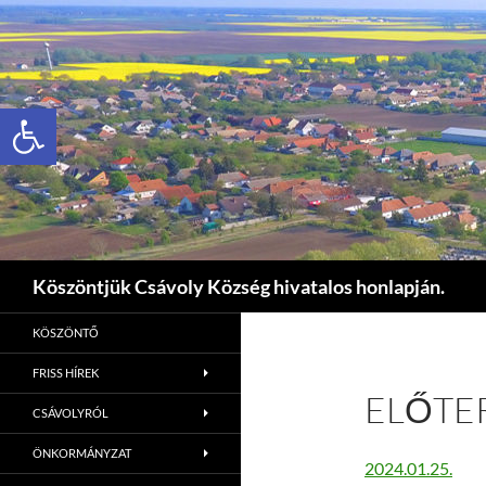
Eszköztár megnyitása
Keresés
Köszöntjük Csávoly Község hivatalos honlapján.
KÖSZÖNTŐ
FRISS HÍREK
ELŐTE
CSÁVOLYRÓL
ÖNKORMÁNYZAT
2024.01.25.