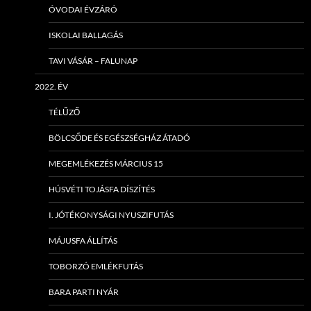
ÓVODAI ÉVZÁRÓ
ISKOLAI BALLAGÁS
TAVI VÁSÁR – FALUNAP
2022. ÉV
TÉLŰZŐ
BÖLCSŐDE ÉS EGÉSZSÉGHÁZ ÁTADÓ
MEGEMLÉKEZÉS MÁRCIUS 15
HÚSVÉTI TOJÁSFA DÍSZÍTÉS
I. JÓTÉKONYSÁGI NYUSZIFUTÁS
MÁJUSFA ÁLLÍTÁS
TOBORZÓ EMLÉKFUTÁS
BARA PARTI NYÁR