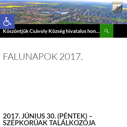
Eszköztár megnyitása
Keresés
Köszöntjük Csávoly Község hivatalos honlapján.
KILÉPÉS
A
TARTALOMBA
FALUNAPOK 2017.
2017. JÚNIUS 30. (PÉNTEK) –
SZÉPKORÚAK TALÁLKOZÓJA