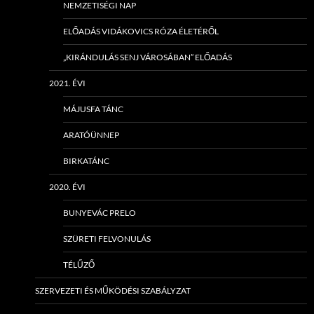
NEMZETISÉGI NAP
ELŐADÁS VIDÁKOVICS RÓZA ÉLETÉRŐL
„KIRÁNDULÁS SENJ VÁROSÁBAN” ELŐADÁS
2021. ÉVI
MÁJUSFA TÁNC
ARATÓÜNNEP
BIRKATÁNC
2020. ÉVI
BUNYEVÁC PRELO
SZÜRETI FELVONULÁS
TÉLŰZŐ
SZERVEZETI ÉS MŰKÖDÉSI SZABÁLYZAT