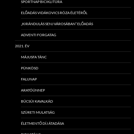
SPORTNAP BICIKLITÚRA
ELŐADÁS VIDÁKOVICS RÓZA ÉLETÉRŐL
„KIRÁNDULÁS SENJ VÁROSÁBAN” ELŐADÁS
ADVENTI FORGATAG
2021. ÉV
MÁJUSFA TÁNC
PÜNKÖSD
FALUNAP
ARATÓÜNNEP
BÚCSÚI KAVALKÁD
SZÜRETI MULATSÁG
ÉLETMENTŐ DÍJ ÁTADÁSA