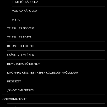
TEMETŐI KÁPOLNA
VODICA KÁPOLNA
PIÉTA
TELEPÜLÉS FEKVÉSE
TELEPÜLÉS ADATAI
KITÜNTETETTJEINK
CSÁVOLYI EMLÉKEK…
BEMUTATKOZÓ KISFILM
DRÓNNAL KÉSZÍTETT KÉPEK KÖZSÉGÜNKRŐL (2020)
RÉGÉSZET
„56-OS” EMLÉKEZÉS
ÖNKORMÁNYZAT