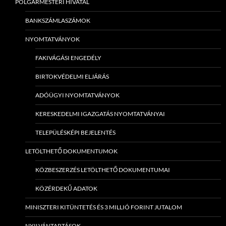
POLGÁRMESTERI HIVATAL
BANKSZÁMLASZÁMOK
NYOMTATVÁNYOK
FAKIVÁGÁSI ENGEDÉLY
BIRTOKVÉDELMI ELJÁRÁS
ADÓÜGYI NYOMTATVÁNYOK
KERESKEDELMI IGAZGATÁS NYOMTATVÁNYAI
TELEPÜLÉSKÉPI BEJELENTÉS
LETÖLTHETŐ DOKUMENTUMOK
KÖZBESZERZÉS LETÖLTHETŐ DOKUMENTUMAI
KÖZÉRDEKŰ ADATOK
MINISZTERI KITÜNTETÉS ÉS 3 MILLIÓ FORINT JUTALOM
NYILVÁNTARTÁSOK