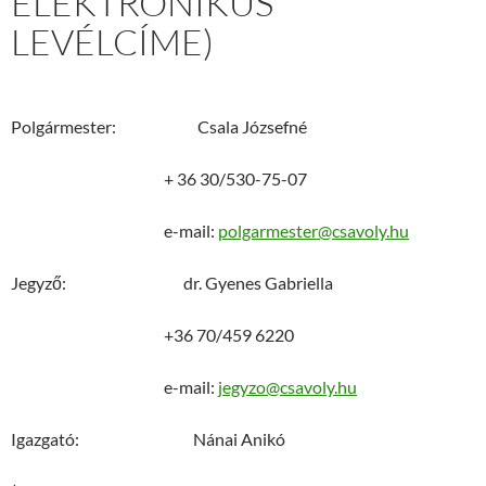
ELEKTRONIKUS
LEVÉLCÍME)
Polgármester: Csala Józsefné
+ 36 30/530-75-07
e-mail:
polgarmester@csavoly.hu
Jegyző: dr. Gyenes Gabriella
+36 70/459 6220
e-mail:
jegyzo@csavoly.hu
Igazgató: Nánai Anikó