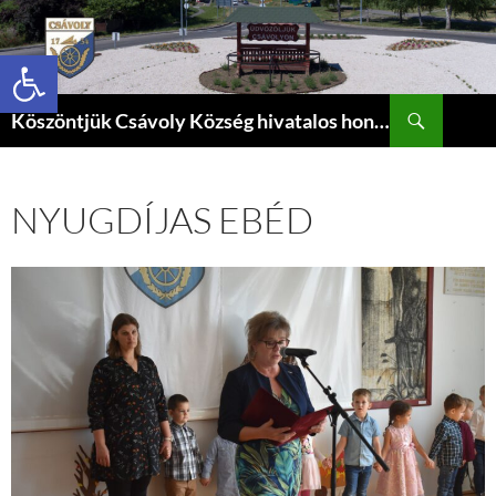
Eszköztár megnyitása
Keresés
Köszöntjük Csávoly Község hivatalos honlapján.
KILÉPÉS
A
TARTALOMBA
NYUGDÍJAS EBÉD