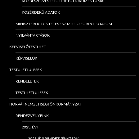
KÖZBESZERZÉS LETÖLTHETŐ DOKUMENTUMAI
KÖZÉRDEKŰ ADATOK
MINISZTERI KITÜNTETÉS ÉS 3 MILLIÓ FORINT JUTALOM
NYILVÁNTARTÁSOK
KÉPVISELŐTESTÜLET
KÉPVISELŐK
TESTÜLETI ÜLÉSEK
RENDELETEK
TESTÜLETI ÜLÉSEK
HORVÁT NEMZETISÉGI ÖNKORMÁNYZAT
RENDEZVÉNYEINK
2023. ÉVI
2023. ÉVI RENDEZVÉNYTERV