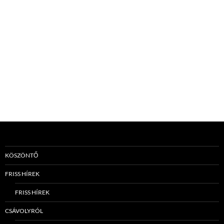
KÖSZÖNTŐ
FRISS HÍREK
FRISS HÍREK
CSÁVOLYRÓL