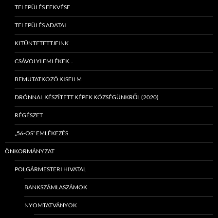
TELEPÜLÉS FEKVÉSE
TELEPÜLÉS ADATAI
KITÜNTETETTJEINK
CSÁVOLYI EMLÉKEK…
BEMUTATKOZÓ KISFILM
DRÓNNAL KÉSZÍTETT KÉPEK KÖZSÉGÜNKRŐL (2020)
RÉGÉSZET
„56-OS” EMLÉKEZÉS
ÖNKORMÁNYZAT
POLGÁRMESTERI HIVATAL
BANKSZÁMLASZÁMOK
NYOMTATVÁNYOK