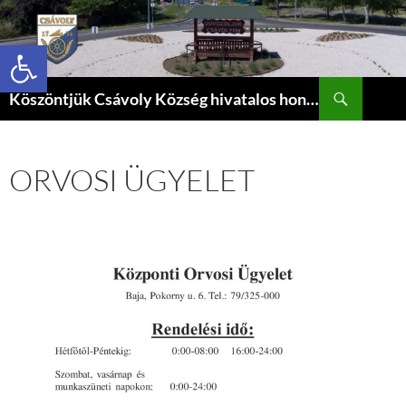
Eszköztár megnyitása
Keresés
Köszöntjük Csávoly Község hivatalos honlapján.
KILÉPÉS
A
TARTALOMBA
ORVOSI ÜGYELET