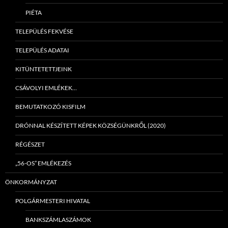
PIÉTA
TELEPÜLÉS FEKVÉSE
TELEPÜLÉS ADATAI
KITÜNTETETTJEINK
CSÁVOLYI EMLÉKEK…
BEMUTATKOZÓ KISFILM
DRÓNNAL KÉSZÍTETT KÉPEK KÖZSÉGÜNKRŐL (2020)
RÉGÉSZET
„56-OS” EMLÉKEZÉS
ÖNKORMÁNYZAT
POLGÁRMESTERI HIVATAL
BANKSZÁMLASZÁMOK