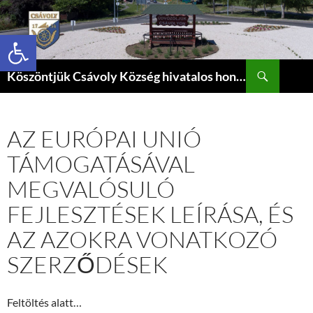
Eszköztár megnyitása
Keresés
Köszöntjük Csávoly Község hivatalos honlapján.
KILÉPÉS
A
TARTALOMBA
AZ EURÓPAI UNIÓ
TÁMOGATÁSÁVAL
MEGVALÓSULÓ
FEJLESZTÉSEK LEÍRÁSA, ÉS
AZ AZOKRA VONATKOZÓ
SZERZŐDÉSEK
Feltöltés alatt…