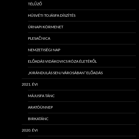
TÉLŰZŐ
HÚSVÉTI TOJÁSFA DÍSZÍTÉS
ÚRNAPI KÖRMENET
PLESAČNICA
NEMZETISÉGI NAP
ELŐADÁS VIDÁKOVICS RÓZA ÉLETÉRŐL
„KIRÁNDULÁS SENJ VÁROSÁBAN” ELŐADÁS
2021. ÉVI
MÁJUSFA TÁNC
ARATÓÜNNEP
BIRKATÁNC
2020. ÉVI