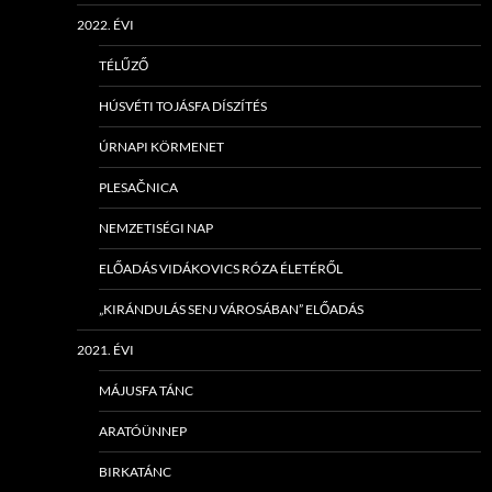
2022. ÉVI
TÉLŰZŐ
HÚSVÉTI TOJÁSFA DÍSZÍTÉS
ÚRNAPI KÖRMENET
PLESAČNICA
NEMZETISÉGI NAP
ELŐADÁS VIDÁKOVICS RÓZA ÉLETÉRŐL
„KIRÁNDULÁS SENJ VÁROSÁBAN” ELŐADÁS
2021. ÉVI
MÁJUSFA TÁNC
ARATÓÜNNEP
BIRKATÁNC