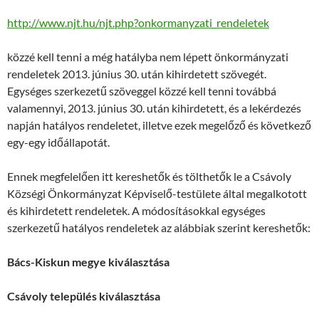
http://www.njt.hu/njt.php?onkormanyzati_rendeletek
közzé kell tenni a még hatályba nem lépett önkormányzati
rendeletek 2013. június 30. után kihirdetett szövegét.
Egységes szerkezetű szöveggel közzé kell tenni továbbá
valamennyi, 2013. június 30. után kihirdetett, és a lekérdezés
napján hatályos rendeletet, illetve ezek megelőző és következő
egy-egy időállapotát.
Ennek megfelelően itt kereshetők és tölthetők le a Csávoly
Községi Önkormányzat Képviselő-testülete által megalkotott
és kihirdetett rendeletek. A módosításokkal egységes
szerkezetű hatályos rendeletek az alábbiak szerint kereshetők:
Bács-Kiskun megye kiválasztása
Csávoly település kiválasztása