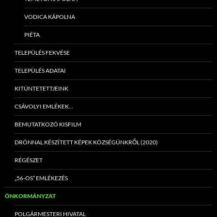
VODICA KÁPOLNA
PIÉTA
TELEPÜLÉS FEKVÉSE
TELEPÜLÉS ADATAI
KITÜNTETETTJEINK
CSÁVOLYI EMLÉKEK…
BEMUTATKOZÓ KISFILM
DRÓNNAL KÉSZÍTETT KÉPEK KÖZSÉGÜNKRŐL (2020)
RÉGÉSZET
„56-OS” EMLÉKEZÉS
ÖNKORMÁNYZAT
POLGÁRMESTERI HIVATAL