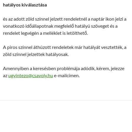
hatályos kiválasztása
és az adott zöld színnel jelzett rendeletnél a naptár ikon jelzi a
vonatkozó időállapotnak megfelelő hatályú szöveget és a
rendelet legvégén a melléklet is letölthető.
A piros színnel áthúzott rendeletek már hatályát vesztették, a
zöld színnel jelzettek hatályosak.
Amennyiben a keresésben problémája adódik, kérem, jelezze
az
ugyintezo@csavoly.hu
e-mailcímen.