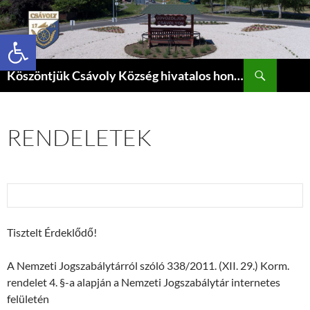
Eszköztár megnyitása
Keresés
Köszöntjük Csávoly Község hivatalos honlapján.
KILÉPÉS
A
TARTALOMBA
RENDELETEK
Tisztelt Érdeklődő!
A Nemzeti Jogszabálytárról szóló 338/2011. (XII. 29.) Korm.
rendelet 4. §-a alapján a Nemzeti Jogszabálytár internetes
felületén