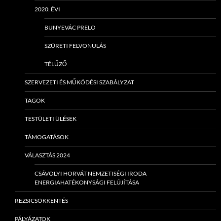
2020. ÉVI
BUNYEVÁC PRELO
SZÜRETI FELVONULÁS
TÉLŰZŐ
SZERVEZETI ÉS MŰKÖDÉSI SZABÁLYZAT
TAGOK
TESTÜLETI ÜLÉSEK
TÁMOGATÁSOK
VÁLASZTÁS 2024
CSÁVOLYI HORVÁT NEMZETISÉGI IRODA
ENERGIAHATÉKONYSÁGI FELÚJÍTÁSA
REZSICSÖKKENTÉS
PÁLYÁZATOK