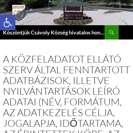
Eszköztár megnyitása
Keresés
Köszöntjük Csávoly Község hivatalos honlapján.
KILÉPÉS
A
TARTALOMBA
A KÖZFELADATOT ELLÁTÓ
SZERV ÁLTAL FENNTARTOTT
ADATBÁZISOK, ILLETVE
NYILVÁNTARTÁSOK LEÍRÓ
ADATAI (NÉV, FORMÁTUM,
AZ ADATKEZELÉS CÉLJA,
JOGALAPJA, IDŐTARTAMA,