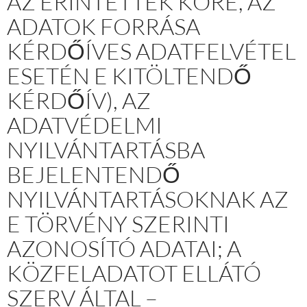
AZ ÉRINTETTEK KÖRE, AZ
ADATOK FORRÁSA
KÉRDŐÍVES ADATFELVÉTEL
ESETÉN E KITÖLTENDŐ
KÉRDŐÍV), AZ
ADATVÉDELMI
NYILVÁNTARTÁSBA
BEJELENTENDŐ
NYILVÁNTARTÁSOKNAK AZ
E TÖRVÉNY SZERINTI
AZONOSÍTÓ ADATAI; A
KÖZFELADATOT ELLÁTÓ
SZERV ÁLTAL –