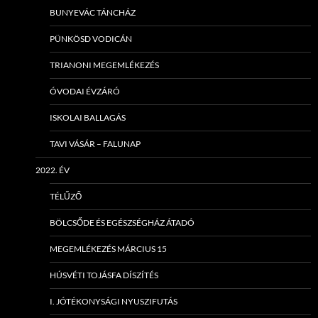
BUNYEVÁC TÁNCHÁZ
PÜNKÖSD VODICÁN
TRIANONI MEGEMLÉKEZÉS
ÓVODAI ÉVZÁRÓ
ISKOLAI BALLAGÁS
TAVI VÁSÁR – FALUNAP
2022. ÉV
TÉLŰZŐ
BÖLCSŐDE ÉS EGÉSZSÉGHÁZ ÁTADÓ
MEGEMLÉKEZÉS MÁRCIUS 15
HÚSVÉTI TOJÁSFA DÍSZÍTÉS
I. JÓTÉKONYSÁGI NYUSZIFUTÁS