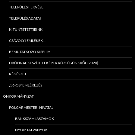
TELEPÜLÉS FEKVÉSE
TELEPÜLÉS ADATAI
KITÜNTETETTJEINK
CSÁVOLYI EMLÉKEK…
BEMUTATKOZÓ KISFILM
DRÓNNAL KÉSZÍTETT KÉPEK KÖZSÉGÜNKRŐL (2020)
RÉGÉSZET
„56-OS” EMLÉKEZÉS
ÖNKORMÁNYZAT
POLGÁRMESTERI HIVATAL
BANKSZÁMLASZÁMOK
NYOMTATVÁNYOK