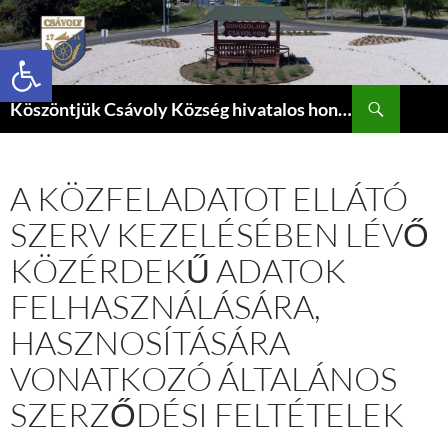
Eszköztár megnyitása
Keresés
Köszöntjük Csávoly Község hivatalos honlapján.
KILÉPÉS
A
TARTALOMBA
A KÖZFELADATOT ELLÁTÓ
SZERV KEZELÉSÉBEN LÉVŐ
KÖZÉRDEKŰ ADATOK
FELHASZNÁLÁSÁRA,
HASZNOSÍTÁSÁRA
VONATKOZÓ ÁLTALÁNOS
SZERZŐDÉSI FELTÉTELEK