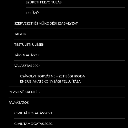
SZÜRETI FELVONULÁS
TÉLŰZŐ
SZERVEZETI ÉS MŰKÖDÉSI SZABÁLYZAT
TAGOK
TESTÜLETI ÜLÉSEK
TÁMOGATÁSOK
VÁLASZTÁS 2024
CSÁVOLYI HORVÁT NEMZETISÉGI IRODA
ENERGIAHATÉKONYSÁGI FELÚJÍTÁSA
REZSICSÖKKENTÉS
PÁLYÁZATOK
CIVIL TÁMOGATÁS 2021.
CIVIL TÁMOGATÁS 2020.