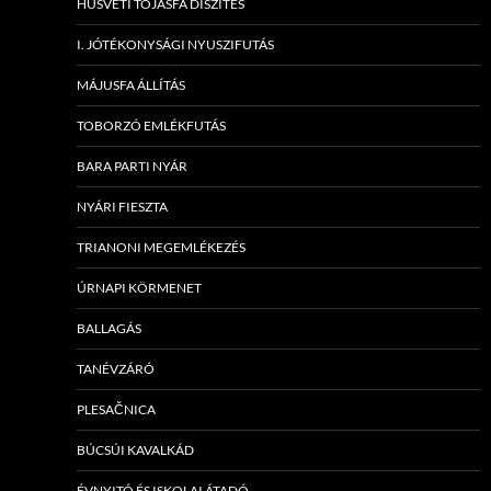
HÚSVÉTI TOJÁSFA DÍSZÍTÉS
I. JÓTÉKONYSÁGI NYUSZIFUTÁS
MÁJUSFA ÁLLÍTÁS
TOBORZÓ EMLÉKFUTÁS
BARA PARTI NYÁR
NYÁRI FIESZTA
TRIANONI MEGEMLÉKEZÉS
ÚRNAPI KÖRMENET
BALLAGÁS
TANÉVZÁRÓ
PLESAČNICA
BÚCSÚI KAVALKÁD
ÉVNYITÓ ÉS ISKOLAI ÁTADÓ