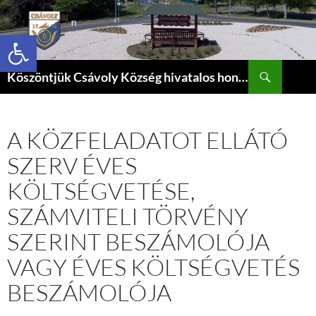
Eszköztár megnyitása
Keresés
Köszöntjük Csávoly Község hivatalos honlapján.
KILÉPÉS
A
TARTALOMBA
A KÖZFELADATOT ELLÁTÓ
SZERV ÉVES
KÖLTSÉGVETÉSE,
SZÁMVITELI TÖRVÉNY
SZERINT BESZÁMOLÓJA
VAGY ÉVES KÖLTSÉGVETÉS
BESZÁMOLÓJA