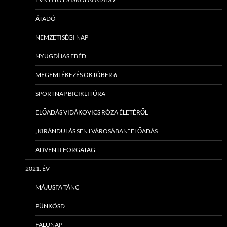
ÁTADÓ
NEMZETISÉGI NAP
NYUGDÍJAS EBÉD
MEGEMLÉKEZÉS OKTÓBER 6
SPORTNAP BICIKLITÚRA
ELŐADÁS VIDÁKOVICS RÓZA ÉLETÉRŐL
„KIRÁNDULÁS SENJ VÁROSÁBAN” ELŐADÁS
ADVENTI FORGATAG
2021. ÉV
MÁJUSFA TÁNC
PÜNKÖSD
FALUNAP