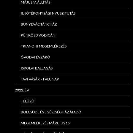
MÁJUSFA ÁLLÍTÁS
II. JÓTÉKONYSÁGI NYUSZIFUTÁS
BUNYEVÁC TÁNCHÁZ
PÜNKÖSD VODICÁN
TRIANONI MEGEMLÉKEZÉS
ÓVODAI ÉVZÁRÓ
ISKOLAI BALLAGÁS
TAVI VÁSÁR – FALUNAP
2022. ÉV
TÉLŰZŐ
BÖLCSŐDE ÉS EGÉSZSÉGHÁZ ÁTADÓ
MEGEMLÉKEZÉS MÁRCIUS 15