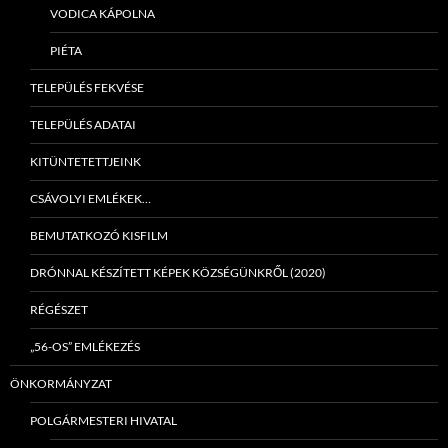
VODICA KÁPOLNA
PIÉTA
TELEPÜLÉS FEKVÉSE
TELEPÜLÉS ADATAI
KITÜNTETETTJEINK
CSÁVOLYI EMLÉKEK…
BEMUTATKOZÓ KISFILM
DRÓNNAL KÉSZÍTETT KÉPEK KÖZSÉGÜNKRŐL (2020)
RÉGÉSZET
„56-OS” EMLÉKEZÉS
ÖNKORMÁNYZAT
POLGÁRMESTERI HIVATAL