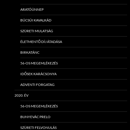
ARATÓÜNNEP
BÚCSÚI KAVALKÁD
SZÜRETI MULATSÁG
ÉLETMENTŐ DÍJ ÁTADÁSA
BIRKATÁNC
56-OS MEGEMLÉKEZÉS
IDŐSEK KARÁCSONYA
ADVENTI FORGATAG
2020. ÉV
56-OS MEGEMLÉKEZÉS
BUNYEVÁC PRELO
SZÜRETI FELVONULÁS