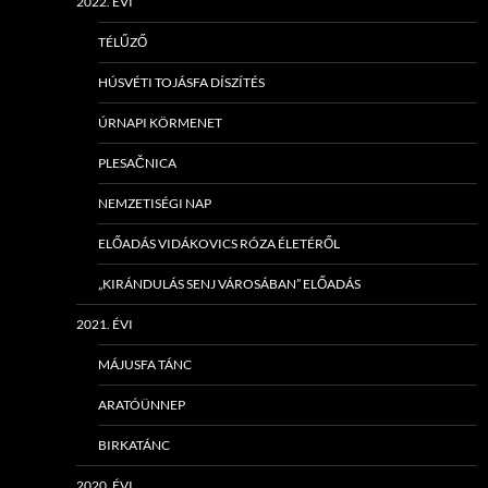
2022. ÉVI
TÉLŰZŐ
HÚSVÉTI TOJÁSFA DÍSZÍTÉS
ÚRNAPI KÖRMENET
PLESAČNICA
NEMZETISÉGI NAP
ELŐADÁS VIDÁKOVICS RÓZA ÉLETÉRŐL
„KIRÁNDULÁS SENJ VÁROSÁBAN” ELŐADÁS
2021. ÉVI
MÁJUSFA TÁNC
ARATÓÜNNEP
BIRKATÁNC
2020. ÉVI