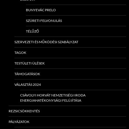
BUNYEVÁC PRELO
SZÜRETI FELVONULÁS
TÉLŰZŐ
SZERVEZETI ÉS MŰKÖDÉSI SZABÁLYZAT
TAGOK
TESTÜLETI ÜLÉSEK
TÁMOGATÁSOK
VÁLASZTÁS 2024
CSÁVOLYI HORVÁT NEMZETISÉGI IRODA
ENERGIAHATÉKONYSÁGI FELÚJÍTÁSA
REZSICSÖKKENTÉS
PÁLYÁZATOK