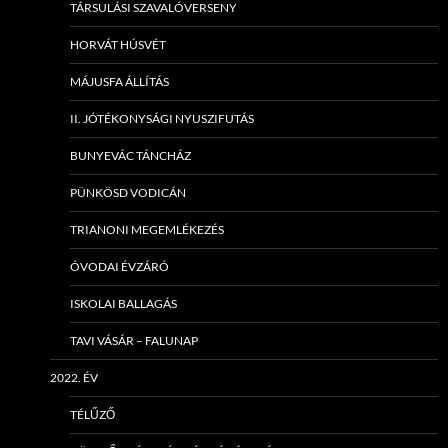
TÁRSULÁSI SZAVALÓVERSENY
HORVÁT HÚSVÉT
MÁJUSFA ÁLLÍTÁS
II. JÓTÉKONYSÁGI NYUSZIFUTÁS
BUNYEVÁC TÁNCHÁZ
PÜNKÖSD VODICÁN
TRIANONI MEGEMLÉKEZÉS
ÓVODAI ÉVZÁRÓ
ISKOLAI BALLAGÁS
TAVI VÁSÁR – FALUNAP
2022. ÉV
TÉLŰZŐ