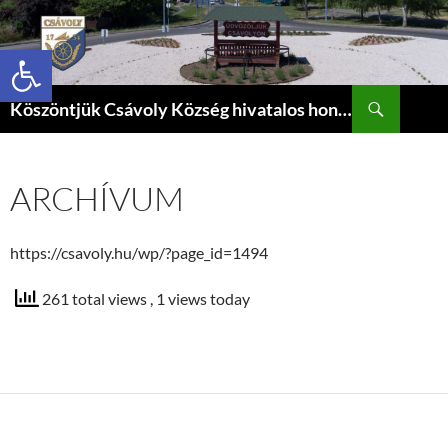
Eszköztár megnyitása
Keresés
Köszöntjük Csávoly Község hivatalos honlapján.
KILÉPÉS
A
TARTALOMBA
ARCHÍVUM
https://csavoly.hu/wp/?page_id=1494
261 total views
, 1 views today