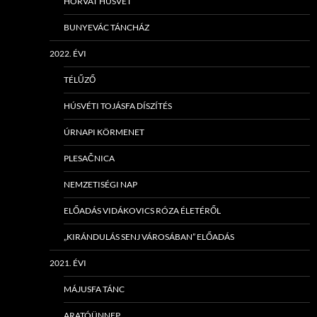
HORVÁT HÚSVÉT
BUNYEVÁC TÁNCHÁZ
2022. ÉVI
TÉLŰZŐ
HÚSVÉTI TOJÁSFA DÍSZÍTÉS
ÚRNAPI KÖRMENET
PLESAČNICA
NEMZETISÉGI NAP
ELŐADÁS VIDÁKOVICS RÓZA ÉLETÉRŐL
„KIRÁNDULÁS SENJ VÁROSÁBAN” ELŐADÁS
2021. ÉVI
MÁJUSFA TÁNC
ARATÓÜNNEP