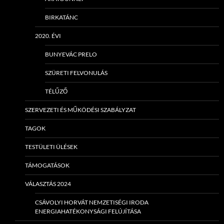
BIRKATÁNC
2020. ÉVI
BUNYEVÁC PRELO
SZÜRETI FELVONULÁS
TÉLŰZŐ
SZERVEZETI ÉS MŰKÖDÉSI SZABÁLYZAT
TAGOK
TESTÜLETI ÜLÉSEK
TÁMOGATÁSOK
VÁLASZTÁS 2024
CSÁVOLYI HORVÁT NEMZETISÉGI IRODA
ENERGIAHATÉKONYSÁGI FELÚJÍTÁSA