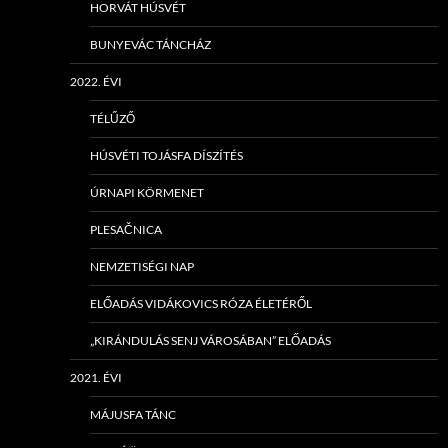
HORVÁT HÚSVÉT
BUNYEVÁC TÁNCHÁZ
2022. ÉVI
TÉLŰZŐ
HÚSVÉTI TOJÁSFA DÍSZÍTÉS
ÚRNAPI KÖRMENET
PLESAČNICA
NEMZETISÉGI NAP
ELŐADÁS VIDÁKOVICS RÓZA ÉLETÉRŐL
„KIRÁNDULÁS SENJ VÁROSÁBAN” ELŐADÁS
2021. ÉVI
MÁJUSFA TÁNC