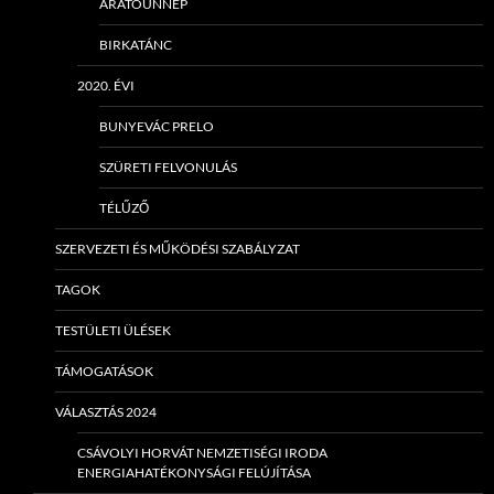
ARATÓÜNNEP
BIRKATÁNC
2020. ÉVI
BUNYEVÁC PRELO
SZÜRETI FELVONULÁS
TÉLŰZŐ
SZERVEZETI ÉS MŰKÖDÉSI SZABÁLYZAT
TAGOK
TESTÜLETI ÜLÉSEK
TÁMOGATÁSOK
VÁLASZTÁS 2024
CSÁVOLYI HORVÁT NEMZETISÉGI IRODA
ENERGIAHATÉKONYSÁGI FELÚJÍTÁSA