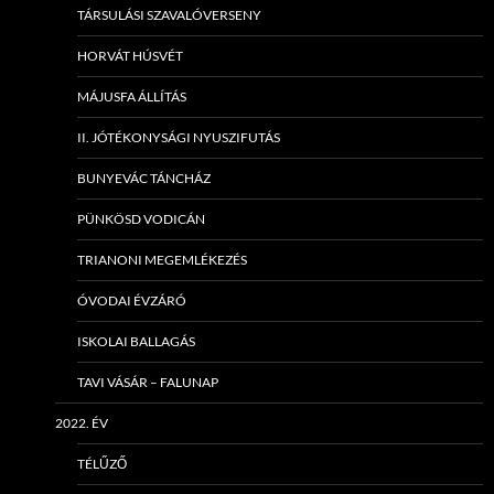
TÁRSULÁSI SZAVALÓVERSENY
HORVÁT HÚSVÉT
MÁJUSFA ÁLLÍTÁS
II. JÓTÉKONYSÁGI NYUSZIFUTÁS
BUNYEVÁC TÁNCHÁZ
PÜNKÖSD VODICÁN
TRIANONI MEGEMLÉKEZÉS
ÓVODAI ÉVZÁRÓ
ISKOLAI BALLAGÁS
TAVI VÁSÁR – FALUNAP
2022. ÉV
TÉLŰZŐ