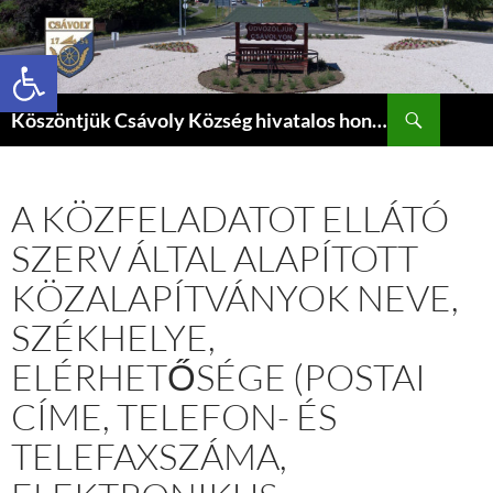
Eszköztár megnyitása
Keresés
Köszöntjük Csávoly Község hivatalos honlapján.
KILÉPÉS
A
TARTALOMBA
A KÖZFELADATOT ELLÁTÓ
SZERV ÁLTAL ALAPÍTOTT
KÖZALAPÍTVÁNYOK NEVE,
SZÉKHELYE,
ELÉRHETŐSÉGE (POSTAI
CÍME, TELEFON- ÉS
TELEFAXSZÁMA,