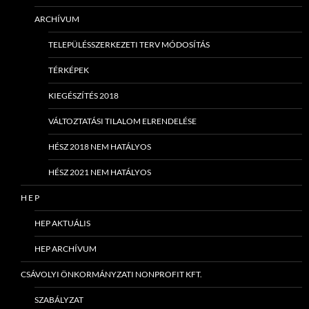
ARCHÍVUM
TELEPÜLÉSSZERKEZETI TERV MÓDOSÍTÁS
TÉRKÉPEK
KIEGÉSZÍTÉS 2018
VÁLTOZTATÁSI TILALOM ELRENDELÉSE
HÉSZ 2018 NEM HATÁLYOS
HÉSZ 2021 NEM HATÁLYOS
H E P
HEP AKTUÁLIS
HEP ARCHÍVUM
CSÁVOLYI ÖNKORMÁNYZATI NONPROFIT KFT.
SZABÁLYZAT