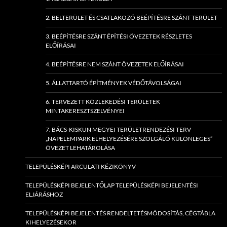
2. BELTERÜLET ÉS CSATLAKOZÓ BEÉPÍTÉSRE SZÁNT TERÜLET
3. BEÉPÍTÉSRE SZÁNT ÉPÍTÉSI ÖVEZETEK RÉSZLETES
ELŐÍRÁSAI
4. BEÉPÍTÉSRE NEM SZÁNT ÖVEZETEK ELŐÍRÁSAI
5. ÁLLATTARTÓ ÉPÍTMÉNYEK VÉDŐTÁVOLSÁGAI
6. TERVEZETT KÖZLEKEDÉSI TERÜLETEK
MINTAKERESZTSZELVÉNYEI
7. BÁCS-KISKUN MEGYEI TERÜLETRENDEZÉSI TERV
„NAPELEMPARK ELHELYEZÉSÉRE SZOLGÁLÓ KÜLÖNLEGES”
ÖVEZET LEHATÁROLÁSA
TELEPÜLÉSKÉPI ARCULATI KÉZIKÖNYV
TELEPÜLÉSKÉPI BEJELENTŐLAP TELEPÜLÉSKÉPI BEJELENTÉSI
ELJÁRÁSHOZ
TELEPÜLÉSKÉPI BEJELENTÉS RENDELTETÉSMÓDOSÍTÁS, CÉGTÁBLA
KIHELYEZÉSEKOR