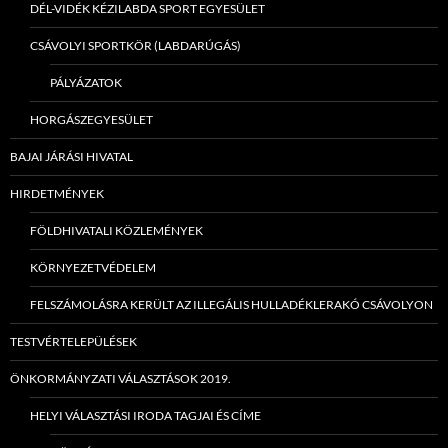
DÉL-VIDÉK KÉZILABDA SPORT EGYESÜLET
CSÁVOLYI SPORTKÖR (LABDARÚGÁS)
PÁLYÁZATOK
HORGÁSZEGYESÜLET
BAJAI JÁRÁSI HIVATAL
HIRDETMÉNYEK
FÖLDHIVATALI KÖZLEMÉNYEK
KÖRNYEZETVÉDELEM
FELSZÁMOLÁSRA KERÜLT AZ ILLEGÁLIS HULLADÉKLERAKÓ CSÁVOLYON
TESTVÉRTELEPÜLÉSEK
ÖNKORMÁNYZATI VÁLASZTÁSOK 2019.
HELYI VÁLASZTÁSI IRODA TAGJAI ÉS CÍME