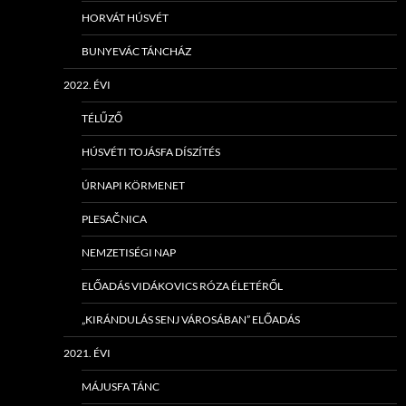
HORVÁT HÚSVÉT
BUNYEVÁC TÁNCHÁZ
2022. ÉVI
TÉLŰZŐ
HÚSVÉTI TOJÁSFA DÍSZÍTÉS
ÚRNAPI KÖRMENET
PLESAČNICA
NEMZETISÉGI NAP
ELŐADÁS VIDÁKOVICS RÓZA ÉLETÉRŐL
„KIRÁNDULÁS SENJ VÁROSÁBAN” ELŐADÁS
2021. ÉVI
MÁJUSFA TÁNC