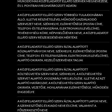
MŰKÖDŐ MÁS KÖZFELADATOT ELLÁTÓ SZERVEK MEGNEVEZÉSE,
ÉS 1. PONTBAN MEGHATÁROZOTT ADATAI
A KÖZFELADATOT ELLÁTÓ SZERV TÖBBSÉGI TULAJDONÁBAN
ÁLLÓ, ILLETVE RÉSZVÉTELÉVEL MŰKÖDŐ GAZDÁLKODÓ
SZERVEZET NEVE, SZÉKHELYE, ELÉRHETŐSÉGE (POSTAI CÍME,
TELEFON- ÉS TELEFAXSZÁMA, ELEKTRONIKUS LEVÉLCÍME),
TEVÉKENYSÉGI KÖRE, KÉPVISELŐJÉNEK NEVE, A KÖZFELADATOT
ELLÁTÓ SZERV RÉSZESEDÉSÉNEK MÉRTÉKE
A KÖZFELADATOT ELLÁTÓ SZERV ÁLTAL ALAPÍTOTT
KÖZALAPÍTVÁNYOK NEVE, SZÉKHELYE, ELÉRHETŐSÉGE (POSTAI
CÍME, TELEFON- ÉS TELEFAXSZÁMA, ELEKTRONIKUS LEVÉLCÍME),
ALAPÍTÓ OKIRATA, KEZELŐ SZERVÉNEK TAGJAI
A KÖZFELADATOT ELLÁTÓ SZERV ÁLTAL ALAPÍTOTT
KÖLTSÉGVETÉSI SZERV NEVE, SZÉKHELYE, A KÖLTSÉGVETÉSI
SZERVET ALAPÍTÓ JOGSZABÁLY MEGJELÖLÉSE, ILLETVE AZ AZT
ALAPÍTÓ HATÁROZAT, A KÖLTSÉGVETÉSI SZERV ALAPÍTÓ
OKIRATA, VEZETŐJE, HONLAPJÁNAK ELÉRHETŐSÉGE, MŰKÖDÉSI
ENGEDÉLYE
A KÖZFELADATOT ELLÁTÓ SZERV ÁLTAL ALAPÍTOTT LAPOK NEVE,
A SZERKESZTŐSÉG ÉS KIADÓ NEVE ÉS CÍME, VALAMINT A
FŐSZERKESZTŐ NEVE