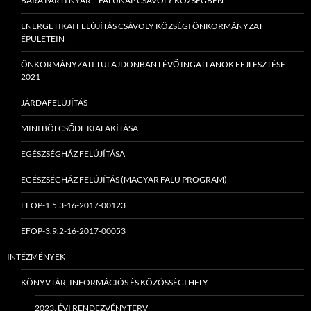
BARA PARTI NYÁR – FALUNAP CSÁVOLY KÖZSÉGBEN
ENERGETIKAI FELÚJÍTÁS CSÁVOLY KÖZSÉGI ÖNKORMÁNYZAT
ÉPÜLETEIN
ÖNKORMÁNYZATI TULAJDONBAN LÉVŐ INGATLANOK FEJLESZTÉSE –
2021
JÁRDAFELÚJÍTÁS
MINI BÖLCSŐDE KIALAKÍTÁSA
EGÉSZSÉGHÁZ FELÚJÍTÁSA
EGÉSZSÉGHÁZ FELÚJÍTÁS (MAGYAR FALU PROGRAM)
EFOP-1.5.3-16-2017-00123
EFOP-3.9.2-16-2017-00053
INTÉZMÉNYEK
KÖNYVTÁR, INFORMÁCIÓS ÉS KÖZÖSSÉGI HELY
2023. ÉVI RENDEZVÉNYTERV