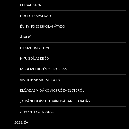
PLESAČNICA
BÚCSÚI KAVALKÁD
ÉVNYITÓ ÉS ISKOLAI ÁTADÓ
ÁTADÓ
NEMZETISÉGI NAP
NYUGDÍJAS EBÉD
MEGEMLÉKEZÉS OKTÓBER 6
SPORTNAP BICIKLITÚRA
ELŐADÁS VIDÁKOVICS RÓZA ÉLETÉRŐL
„KIRÁNDULÁS SENJ VÁROSÁBAN” ELŐADÁS
ADVENTI FORGATAG
2021. ÉV