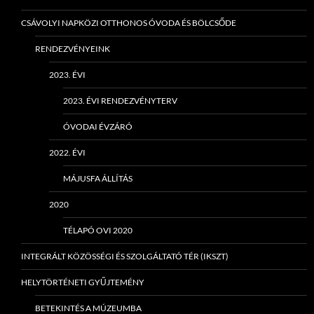
CSÁVOLYI NAPKÖZI OTTHONOS ÓVODA ÉS BÖLCSŐDE
RENDEZVÉNYEINK
2023. ÉVI
2023. ÉVI RENDEZVÉNYTERV
ÓVODAI ÉVZÁRÓ
2022. ÉVI
MÁJUSFA ÁLLÍTÁS
2020
TÉLAPÓ OVI 2020
INTEGRÁLT KÖZÖSSÉGI ÉS SZOLGÁLTATÓ TÉR (IKSZT)
HELYTÖRTÉNETI GYŰJTEMÉNY
BETEKINTÉS A MÚZEUMBA