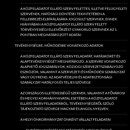
A KÖZFELADATOT ELLÁTÓ SZERV FELETTES, ILLETVE FELÜGYELETI
SZERVÉNEK, HATÓSÁGI DÖNTÉSEI TEKINTETÉBEN A
FELLEBBEZÉS ELBÍRÁLÁSÁRA JOGOSULT SZERVNEK, ENNEK
HIÁNYÁBAN A KÖZFELADATOT ELLÁTÓ SZERV FELETT
TÖRVÉNYESSÉGI ELLENŐRZÉST GYAKORLÓ SZERVNEK AZ 1.
PONTBAN MEGHATÁROZOTT ADATAI:
TEVÉKENYSÉGRE, MŰKÖDÉSRE VONATKOZÓ ADATOK
A KÖZFELADATOT ELLÁTÓ SZERV FELADATÁT, HATÁSKÖRÉT ÉS
ALAPTEVÉKENYSÉGÉT MEGHATÁROZÓ, A SZERVRE VONATKOZÓ
ALAPVETŐ JOGSZABÁLYOK, KÖZJOGI SZERVEZETSZABÁLYOZÓ
ESZKÖZÖK, VALAMINT A SZERVEZETI ÉS MŰKÖDÉSI SZABÁLYZAT
VAGY ÜGYREND, AZ ADATVÉDELMI ÉS ADATBIZTONSÁGI
SZABÁLYZAT HATÁLYOS ÉS TELJES SZÖVEGE
AZ ORSZÁGOS ILLETÉKESSÉGŰ SZERVEK, VALAMINT A FŐVÁROSI
ÉS MEGYEI KORMÁNYHIVATAL ESETÉBEN A KÖZFELADATOT
ELLÁTÓ SZERV FELADATÁRÓL, TEVÉKENYSÉGÉRŐL SZÓLÓ
TÁJÉKOZTATÓ SZÖVEGE MAGYAR ÉS ANGOL NYELVEN
A HELYI ÖNKORMÁNYZAT ÖNKÉNT VÁLLALT FELADATAI