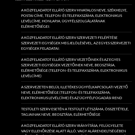
A KÖZFELADATOT ELLÁTÓ SZERV HIVATALOS NEVE, SZÉKHELYE,
POSTAI CÍME, TELEFON- ÉS TELEFAXSZÁMA, ELEKTRONIKUS
LEVÉLCÍME, HONLAPJA, ÜGYFÉLSZOLGÁLATÁNAK
ELÉRHETŐSÉGEI:
A KÖZFELADATOT ELLÁTÓ SZERV SZERVEZETI FELÉPÍTÉSE
SZERVEZETI EGYSÉGEK MEGJELÖLÉSÉVEL, AZ EGYES SZERVEZETI
EGYSÉGEK FELADATAI:
A KÖZFELADATOT ELLÁTÓ SZERV VEZETŐINEK ÉS AZ EGYES
SZERVEZETI EGYSÉGEK VEZETŐINEK NEVE, BEOSZTÁSA,
ELÉRHETŐSÉGE (TELEFON- ÉS TELEFAXSZÁMA, ELEKTRONIKUS
LEVÉLCÍME)
A SZERVEZETEN BELÜL ILLETÉKES ÜGYFÉLKAPCSOLATI VEZETŐ
NEVE, ELÉRHETŐSÉGE (TELEFON- ÉS TELEFAXSZÁMA,
ELEKTRONIKUS LEVÉLCÍME) ÉS AZ ÜGYFÉLFOGADÁSI REND
TESTÜLETI SZERV ESETÉN A TESTÜLET LÉTSZÁMA, ÖSSZETÉTELE,
TAGJAINAK NEVE, BEOSZTÁSA, ELÉRHETŐSÉGE
A KÖZFELADATOT ELLÁTÓ SZERV IRÁNYÍTÁSA, FELÜGYELETE
VAGY ELLENŐRZÉSE ALATT ÁLLÓ, VAGY ALÁRENDELTSÉGÉBEN