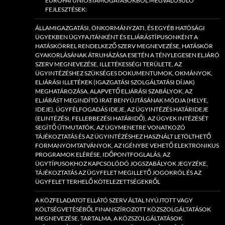
EURÓPAI UNIÓSTÁMOGATÁSOKBÓL MEGVALÓSULÓ
FEJLESZTÉSEK:
ÁLLAMIGAZGATÁSI, ÖNKORMÁNYZATI, ÉS EGYÉB HATÓSÁGI
ÜGYEKBEN ÜGYFAJTÁNKÉNT ÉS ELJÁRÁSTÍPUSONKÉNT A
HATÁSKÖRREL RENDELKEZŐ SZERV MEGNEVEZÉSE, HATÁSKÖR
GYAKORLÁSÁNAK ÁTRUHÁZÁSA ESETÉN A TÉNYLEGESEN ELJÁRÓ
SZERV MEGNEVEZÉSE, ILLETÉKESSÉGI TERÜLETE, AZ
ÜGYINTÉZÉSHEZ SZÜKSÉGES DOKUMENTUMOK, OKMÁNYOK,
ELJÁRÁSI ILLETÉKEK (IGAZGATÁSI SZOLGÁLTATÁSI DÍJAK)
MEGHATÁROZÁSA, ALAPVETŐ ELJÁRÁSI SZABÁLYOK, AZ
ELJÁRÁST MEGINDÍTÓ IRAT BENYÚJTÁSÁNAK MÓDJA (HELYE,
IDEJE), ÜGYFÉLFOGADÁS IDEJE, AZ ÜGYINTÉZÉS HATÁRIDEJE
(ELINTÉZÉSI, FELLEBBEZÉSI HATÁRIDŐ), AZ ÜGYEK INTÉZÉSÉT
SEGÍTŐ ÚTMUTATÓK, AZ ÜGYMENETRE VONATKOZÓ
TÁJÉKOZTATÁS ÉS AZ ÜGYINTÉZÉSHEZ HASZNÁLT LETÖLTHETŐ
FORMANYOMTATVÁNYOK, AZ IGÉNYBE VEHETŐ ELEKTRONIKUS
PROGRAMOK ELÉRÉSE, IDŐPONTFOGLALÁS, AZ
ÜGYTÍPUSOKHOZ KAPCSOLÓDÓ JOGSZABÁLYOK JEGYZÉKE,
TÁJÉKOZTATÁS AZ ÜGYFELET MEGILLETŐ JOGOKRÓL ÉS AZ
ÜGYFELET TERHELŐ KÖTELEZETTSÉGEKRŐL
A KÖZFELADATOT ELLÁTÓ SZERV ÁLTAL NYÚJTOTT VAGY
KÖLTSÉGVETÉSÉBŐL FINANSZÍROZOTT KÖZSZOLGÁLTATÁSOK
MEGNEVEZÉSE, TARTALMA, A KÖZSZOLGÁLTATÁSOK