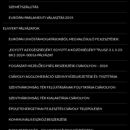
SZEMÉTSZÁLLÍTÁS
EURÓPAI PARLAMENTI VÁLASZTÁS 2019.
ELNYERT PÁLYÁZATOK
EURÓPAI UNIÓSTÁMOGATÁSOKBÓL MEGVALÓSULÓ FEJLESZTÉSEK:
„EGYÜTT AZ EGÉSZSÉGÉRT, EGYÜTT A KÖZÖSSÉGÉRT!”PLUSZ-3.1.3-23-
BK1-2024- 00016 PÁLYÁZAT
FOGÁSZATI KEZELŐEGYSÉG BESZERZÉSE CSÁVOLYON – 2024
CSÁVOLYI AGGLOMERÁCIÓ SZENNYVÍZELVEZETÉSE ÉS -TISZTÍTÁSA
SZENTHÁROMSÁG TÉR FELÚJÍTÁSÁNAK FOLYTATÁSA CSÁVOLYON
SZENTHÁROMSÁG TÉR KIALAKÍTÁSA CSÁVOLYON
ÉPÜLETENERGETIKAI FEJLESZTÉS CSÁVOLY TELEPÜLÉSEN
KOMMUNÁLIS ESZKÖZ BESZERZÉSE