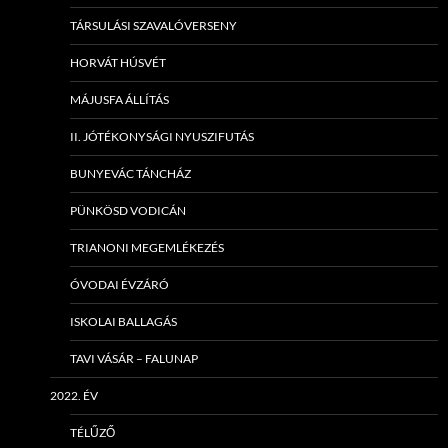
TÁRSULÁSI SZAVALÓVERSENY
HORVÁT HÚSVÉT
MÁJUSFA ÁLLÍTÁS
II. JÓTÉKONYSÁGI NYUSZIFUTÁS
BUNYEVÁC TÁNCHÁZ
PÜNKÖSD VODICÁN
TRIANONI MEGEMLÉKEZÉS
ÓVODAI ÉVZÁRÓ
ISKOLAI BALLAGÁS
TAVI VÁSÁR – FALUNAP
2022. ÉV
TÉLŰZŐ