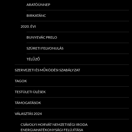
ARATÓÜNNEP
BIRKATÁNC
2020. ÉVI
BUNYEVÁC PRELO
SZÜRETI FELVONULÁS
TÉLŰZŐ
SZERVEZETI ÉS MŰKÖDÉSI SZABÁLYZAT
TAGOK
TESTÜLETI ÜLÉSEK
TÁMOGATÁSOK
VÁLASZTÁS 2024
CSÁVOLYI HORVÁT NEMZETISÉGI IRODA
ENERGIAHATÉKONYSÁGI FELÚJÍTÁSA