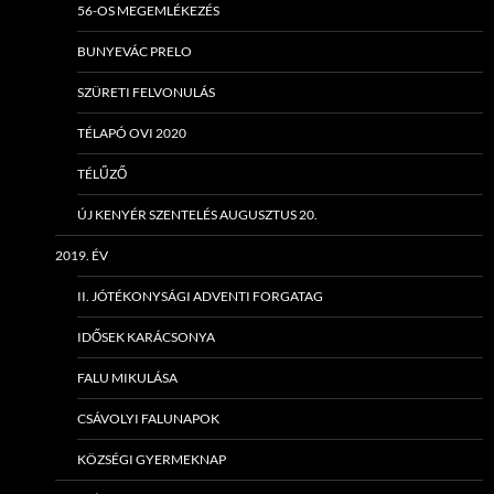
56-OS MEGEMLÉKEZÉS
BUNYEVÁC PRELO
SZÜRETI FELVONULÁS
TÉLAPÓ OVI 2020
TÉLŰZŐ
ÚJ KENYÉR SZENTELÉS AUGUSZTUS 20.
2019. ÉV
II. JÓTÉKONYSÁGI ADVENTI FORGATAG
IDŐSEK KARÁCSONYA
FALU MIKULÁSA
CSÁVOLYI FALUNAPOK
KÖZSÉGI GYERMEKNAP