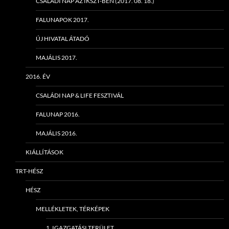
CSALÁDI NAP AZ IKSZT-BEN (2017. 08. 18.)
FALUNAPOK 2017.
ÚJ HIVATAL ÁTADÓ
MAJÁLIS 2017.
2016. ÉV
CSALÁDI NAP & LIFE FESZTIVÁL
FALUNAP 2016.
MAJÁLIS 2016.
KIÁLLÍTÁSOK
TRT-HÉSZ
HÉSZ
MELLÉKLETEK, TÉRKÉPEK
1. IGAZGATÁSI TERÜLET