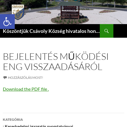
Eszköztár megnyitása
Keresés
Köszöntjük Csávoly Község hivatalos honlapján.
KILÉPÉS
A
TARTALOMBA
BEJELENTÉS MŰKÖDÉSI
ENG VISSZAADÁSÁRÓL
HOZZÁSZÓLÁS MOST!
Download the PDF file .
Bejegyzés
KATEGÓRIA
: Kereskedelmi igazgatás nyomtatványai